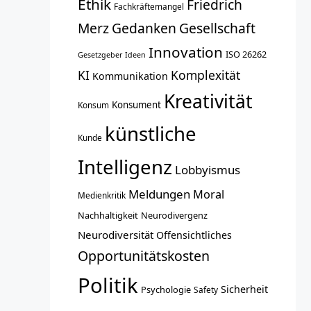
Ethik
Friedrich
Fachkräftemangel
Merz
Gedanken
Gesellschaft
Innovation
ISO 26262
Gesetzgeber
Ideen
KI
Komplexität
Kommunikation
Kreativität
Konsument
Konsum
künstliche
Kunde
Intelligenz
Lobbyismus
Meldungen
Moral
Medienkritik
Nachhaltigkeit
Neurodivergenz
Neurodiversität
Offensichtliches
Opportunitätskosten
Politik
Sicherheit
Psychologie
Safety