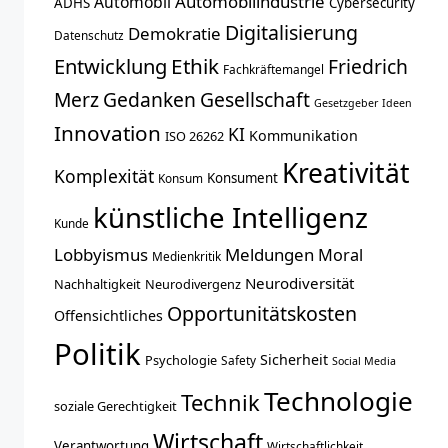
Automobilindustrie
Automobil
ADHS
Cybersecurity
Digitalisierung
Demokratie
Datenschutz
Entwicklung
Ethik
Friedrich
Fachkräftemangel
Merz
Gedanken
Gesellschaft
Gesetzgeber
Ideen
Innovation
KI
Kommunikation
ISO 26262
Kreativität
Komplexität
Konsument
Konsum
künstliche Intelligenz
Kunde
Lobbyismus
Meldungen
Moral
Medienkritik
Neurodiversität
Nachhaltigkeit
Neurodivergenz
Opportunitätskosten
Offensichtliches
Politik
Sicherheit
Psychologie
Safety
Social Media
Technologie
Technik
soziale Gerechtigkeit
Wirtschaft
Verantwortung
Wirtschaftlichkeit