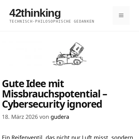
Zum
42thinking
Inhalt
Menü
TECHNISCH-PHILOSOPHISCHE GEDANKEN
springen
Gute Idee mit
Missbrauchspotential –
Cybersecurity ignored
18. März 2026
von
gudera
Ein Reifenventil, das nicht nur Luft misst, sondern