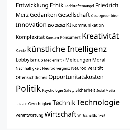
Entwicklung
Ethik
Friedrich
Fachkräftemangel
Merz
Gedanken
Gesellschaft
Gesetzgeber
Ideen
Innovation
KI
Kommunikation
ISO 26262
Kreativität
Komplexität
Konsument
Konsum
künstliche Intelligenz
Kunde
Lobbyismus
Meldungen
Moral
Medienkritik
Neurodiversität
Nachhaltigkeit
Neurodivergenz
Opportunitätskosten
Offensichtliches
Politik
Sicherheit
Psychologie
Safety
Social Media
Technologie
Technik
soziale Gerechtigkeit
Wirtschaft
Verantwortung
Wirtschaftlichkeit