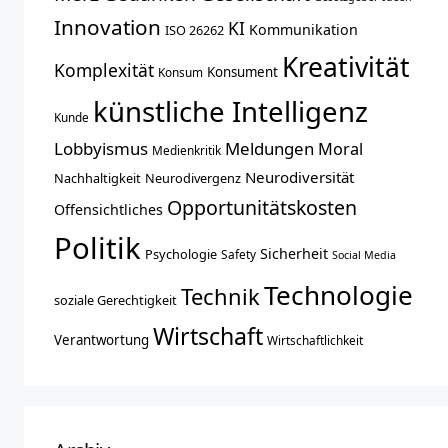
Innovation
KI
Kommunikation
ISO 26262
Kreativität
Komplexität
Konsument
Konsum
künstliche Intelligenz
Kunde
Lobbyismus
Meldungen
Moral
Medienkritik
Neurodiversität
Nachhaltigkeit
Neurodivergenz
Opportunitätskosten
Offensichtliches
Politik
Sicherheit
Psychologie
Safety
Social Media
Technologie
Technik
soziale Gerechtigkeit
Wirtschaft
Verantwortung
Wirtschaftlichkeit