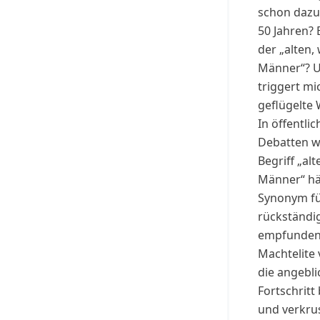
schon dazu
50 Jahren? 
der „alten,
Männer“? 
triggert mi
geflügelte 
In öffentli
Debatten w
Begriff „alt
Männer“ hä
Synonym für
rückständi
empfunde
Machtelite
die angebli
Fortschritt 
und verkru