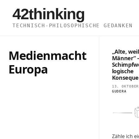
Zum
42thinking
Inhalt
springen
TECHNISCH-PHILOSOPHISCHE GEDANKEN
Medienmacht
„Alte, we
Männer“ 
Europa
Schimpfwo
logische
Konseque
13. OKTOBER
GUDERA
Zähle ich ei