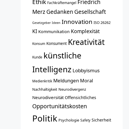
Ethik
Friedrich
Fachkräftemangel
Merz
Gedanken
Gesellschaft
Innovation
ISO 26262
Gesetzgeber
Ideen
KI
Komplexität
Kommunikation
Kreativität
Konsument
Konsum
künstliche
Kunde
Intelligenz
Lobbyismus
Meldungen
Moral
Medienkritik
Nachhaltigkeit
Neurodivergenz
Neurodiversität
Offensichtliches
Opportunitätskosten
Politik
Sicherheit
Psychologie
Safety