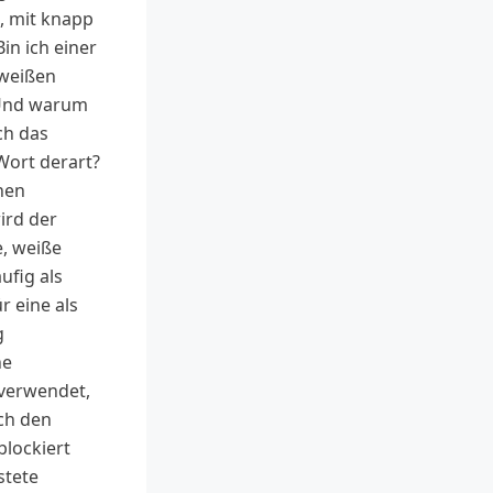
, mit knapp
Bin ich einer
 weißen
Und warum
ch das
Wort derart?
chen
ird der
e, weiße
ufig als
 eine als
g
ne
 verwendet,
ch den
blockiert
stete