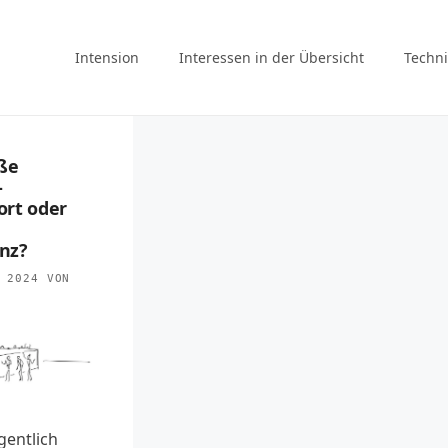
Intension
Interessen in der Übersicht
Techni
iße
–
rt oder
nz?
 2024
VON
gentlich