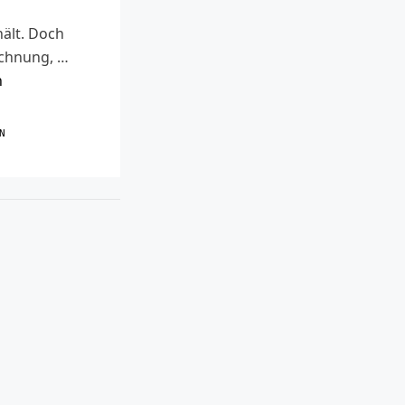
ält. Doch
ichnung, …
n
R
N