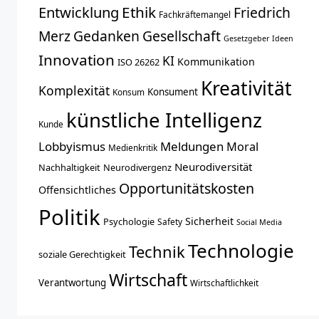
Entwicklung
Ethik
Friedrich
Fachkräftemangel
Merz
Gedanken
Gesellschaft
Gesetzgeber
Ideen
Innovation
KI
Kommunikation
ISO 26262
Kreativität
Komplexität
Konsument
Konsum
künstliche Intelligenz
Kunde
Lobbyismus
Meldungen
Moral
Medienkritik
Neurodiversität
Nachhaltigkeit
Neurodivergenz
Opportunitätskosten
Offensichtliches
Politik
Sicherheit
Psychologie
Safety
Social Media
Technologie
Technik
soziale Gerechtigkeit
Wirtschaft
Verantwortung
Wirtschaftlichkeit