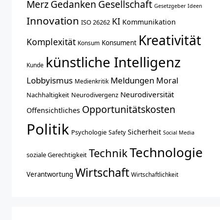
Merz
Gedanken
Gesellschaft
Gesetzgeber
Ideen
Innovation
KI
Kommunikation
ISO 26262
Kreativität
Komplexität
Konsument
Konsum
künstliche Intelligenz
Kunde
Lobbyismus
Meldungen
Moral
Medienkritik
Neurodiversität
Nachhaltigkeit
Neurodivergenz
Opportunitätskosten
Offensichtliches
Politik
Sicherheit
Psychologie
Safety
Social Media
Technologie
Technik
soziale Gerechtigkeit
Wirtschaft
Verantwortung
Wirtschaftlichkeit