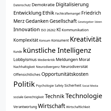
Digitalisierung
Demokratie
Datenschutz
Entwicklung
Ethik
Friedrich
Fachkräftemangel
Merz
Gedanken
Gesellschaft
Gesetzgeber
Ideen
Innovation
KI
Kommunikation
ISO 26262
Kreativität
Komplexität
Konsument
Konsum
künstliche Intelligenz
Kunde
Lobbyismus
Meldungen
Moral
Medienkritik
Neurodiversität
Nachhaltigkeit
Neurodivergenz
Opportunitätskosten
Offensichtliches
Politik
Sicherheit
Psychologie
Safety
Social Media
Technologie
Technik
soziale Gerechtigkeit
Wirtschaft
Verantwortung
Wirtschaftlichkeit