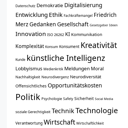
Digitalisierung
Demokratie
Datenschutz
Entwicklung
Ethik
Friedrich
Fachkräftemangel
Merz
Gedanken
Gesellschaft
Gesetzgeber
Ideen
Innovation
KI
Kommunikation
ISO 26262
Kreativität
Komplexität
Konsument
Konsum
künstliche Intelligenz
Kunde
Lobbyismus
Meldungen
Moral
Medienkritik
Neurodiversität
Nachhaltigkeit
Neurodivergenz
Opportunitätskosten
Offensichtliches
Politik
Sicherheit
Psychologie
Safety
Social Media
Technologie
Technik
soziale Gerechtigkeit
Wirtschaft
Verantwortung
Wirtschaftlichkeit