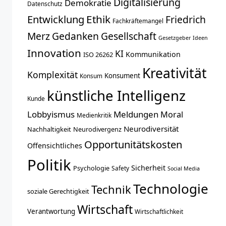
Digitalisierung
Demokratie
Datenschutz
Entwicklung
Ethik
Friedrich
Fachkräftemangel
Merz
Gedanken
Gesellschaft
Gesetzgeber
Ideen
Innovation
KI
Kommunikation
ISO 26262
Kreativität
Komplexität
Konsument
Konsum
künstliche Intelligenz
Kunde
Lobbyismus
Meldungen
Moral
Medienkritik
Neurodiversität
Nachhaltigkeit
Neurodivergenz
Opportunitätskosten
Offensichtliches
Politik
Sicherheit
Psychologie
Safety
Social Media
Technologie
Technik
soziale Gerechtigkeit
Wirtschaft
Verantwortung
Wirtschaftlichkeit