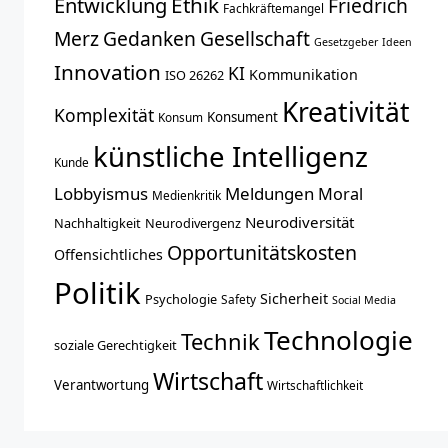
Entwicklung
Ethik
Friedrich
Fachkräftemangel
Merz
Gedanken
Gesellschaft
Gesetzgeber
Ideen
Innovation
KI
Kommunikation
ISO 26262
Kreativität
Komplexität
Konsument
Konsum
künstliche Intelligenz
Kunde
Lobbyismus
Meldungen
Moral
Medienkritik
Neurodiversität
Nachhaltigkeit
Neurodivergenz
Opportunitätskosten
Offensichtliches
Politik
Sicherheit
Psychologie
Safety
Social Media
Technologie
Technik
soziale Gerechtigkeit
Wirtschaft
Verantwortung
Wirtschaftlichkeit