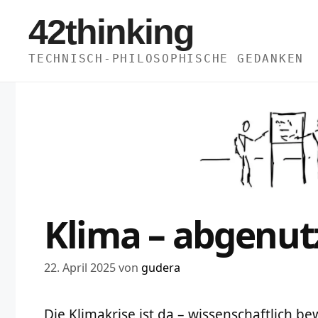
Zum
42thinking
Inhalt
springen
TECHNISCH-PHILOSOPHISCHE GEDANKEN
Klima – abgenut
22. April 2025
von
gudera
Die Klimakrise ist da – wissenschaftlich b