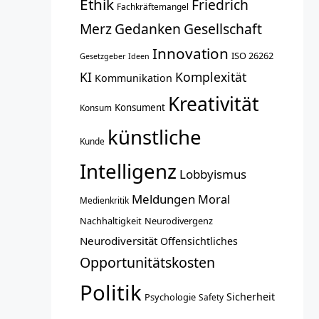
Ethik
Friedrich
Fachkräftemangel
Merz
Gedanken
Gesellschaft
Innovation
ISO 26262
Gesetzgeber
Ideen
KI
Komplexität
Kommunikation
Kreativität
Konsument
Konsum
künstliche
Kunde
Intelligenz
Lobbyismus
Meldungen
Moral
Medienkritik
Nachhaltigkeit
Neurodivergenz
Neurodiversität
Offensichtliches
Opportunitätskosten
Politik
Sicherheit
Psychologie
Safety