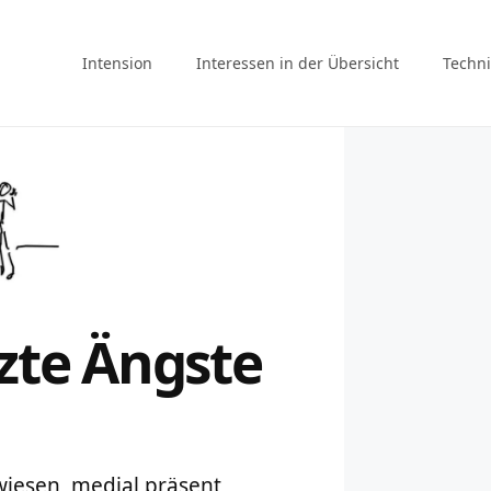
Intension
Interessen in der Übersicht
Techni
zte Ängste
ewiesen, medial präsent,