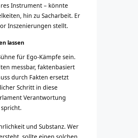
ares Instrument – könnte
keiten, hin zu Sacharbeit. Er
vor Inszenierungen stellt.
en lassen
Bühne für Ego-Kämpfe sein.
lten messbar, faktenbasiert
uss durch Fakten ersetzt
cher Schritt in diese
Parlament Verantwortung
spricht.
hrlichkeit und Substanz. Wer
ersteht, sollte einen solchen