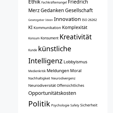
Ethik
Friedrich
Fachkräftemangel
Merz
Gedanken
Gesellschaft
Innovation
ISO 26262
Gesetzgeber
Ideen
KI
Komplexität
Kommunikation
Kreativität
Konsument
Konsum
künstliche
Kunde
Intelligenz
Lobbyismus
Meldungen
Moral
Medienkritik
Nachhaltigkeit
Neurodivergenz
Neurodiversität
Offensichtliches
Opportunitätskosten
Politik
Sicherheit
Psychologie
Safety