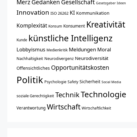
Merz
Gedanken
Gesellschaft
Gesetzgeber
Ideen
Innovation
KI
Kommunikation
ISO 26262
Kreativität
Komplexität
Konsument
Konsum
künstliche Intelligenz
Kunde
Lobbyismus
Meldungen
Moral
Medienkritik
Neurodiversität
Nachhaltigkeit
Neurodivergenz
Opportunitätskosten
Offensichtliches
Politik
Sicherheit
Psychologie
Safety
Social Media
Technologie
Technik
soziale Gerechtigkeit
Wirtschaft
Verantwortung
Wirtschaftlichkeit