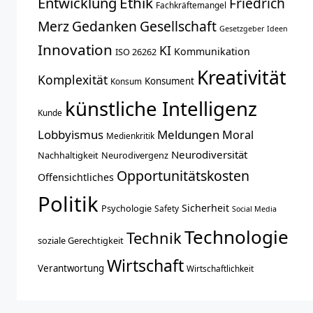
Entwicklung
Ethik
Friedrich
Fachkräftemangel
Merz
Gedanken
Gesellschaft
Gesetzgeber
Ideen
Innovation
KI
Kommunikation
ISO 26262
Kreativität
Komplexität
Konsument
Konsum
künstliche Intelligenz
Kunde
Lobbyismus
Meldungen
Moral
Medienkritik
Neurodiversität
Nachhaltigkeit
Neurodivergenz
Opportunitätskosten
Offensichtliches
Politik
Sicherheit
Psychologie
Safety
Social Media
Technologie
Technik
soziale Gerechtigkeit
Wirtschaft
Verantwortung
Wirtschaftlichkeit