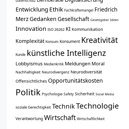
Datenschutz
Entwicklung
Ethik
Friedrich
Fachkräftemangel
Merz
Gedanken
Gesellschaft
Gesetzgeber
Ideen
Innovation
KI
Kommunikation
ISO 26262
Kreativität
Komplexität
Konsument
Konsum
künstliche Intelligenz
Kunde
Lobbyismus
Meldungen
Moral
Medienkritik
Neurodiversität
Nachhaltigkeit
Neurodivergenz
Opportunitätskosten
Offensichtliches
Politik
Sicherheit
Psychologie
Safety
Social Media
Technologie
Technik
soziale Gerechtigkeit
Wirtschaft
Verantwortung
Wirtschaftlichkeit