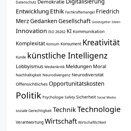
Digitalisierung
Demokratie
Datenschutz
Entwicklung
Ethik
Friedrich
Fachkräftemangel
Merz
Gedanken
Gesellschaft
Gesetzgeber
Ideen
Innovation
KI
Kommunikation
ISO 26262
Kreativität
Komplexität
Konsument
Konsum
künstliche Intelligenz
Kunde
Lobbyismus
Meldungen
Moral
Medienkritik
Neurodiversität
Nachhaltigkeit
Neurodivergenz
Opportunitätskosten
Offensichtliches
Politik
Sicherheit
Psychologie
Safety
Social Media
Technologie
Technik
soziale Gerechtigkeit
Wirtschaft
Verantwortung
Wirtschaftlichkeit