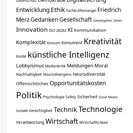
Datenschutz
Entwicklung
Ethik
Friedrich
Fachkräftemangel
Merz
Gedanken
Gesellschaft
Gesetzgeber
Ideen
Innovation
KI
Kommunikation
ISO 26262
Kreativität
Komplexität
Konsument
Konsum
künstliche Intelligenz
Kunde
Lobbyismus
Meldungen
Moral
Medienkritik
Neurodiversität
Nachhaltigkeit
Neurodivergenz
Opportunitätskosten
Offensichtliches
Politik
Sicherheit
Psychologie
Safety
Social Media
Technologie
Technik
soziale Gerechtigkeit
Wirtschaft
Verantwortung
Wirtschaftlichkeit