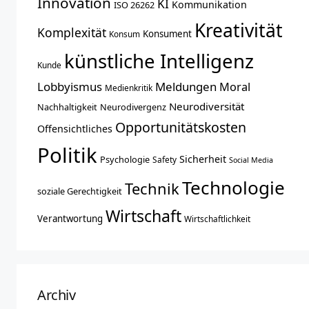
Innovation
KI
Kommunikation
ISO 26262
Kreativität
Komplexität
Konsument
Konsum
künstliche Intelligenz
Kunde
Lobbyismus
Meldungen
Moral
Medienkritik
Neurodiversität
Nachhaltigkeit
Neurodivergenz
Opportunitätskosten
Offensichtliches
Politik
Sicherheit
Psychologie
Safety
Social Media
Technologie
Technik
soziale Gerechtigkeit
Wirtschaft
Verantwortung
Wirtschaftlichkeit
Archiv