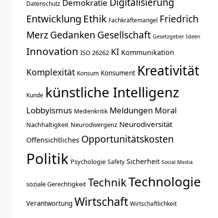
Digitalisierung
Demokratie
Datenschutz
Entwicklung
Ethik
Friedrich
Fachkräftemangel
Merz
Gedanken
Gesellschaft
Gesetzgeber
Ideen
Innovation
KI
Kommunikation
ISO 26262
Kreativität
Komplexität
Konsument
Konsum
künstliche Intelligenz
Kunde
Lobbyismus
Meldungen
Moral
Medienkritik
Neurodiversität
Nachhaltigkeit
Neurodivergenz
Opportunitätskosten
Offensichtliches
Politik
Sicherheit
Psychologie
Safety
Social Media
Technologie
Technik
soziale Gerechtigkeit
Wirtschaft
Verantwortung
Wirtschaftlichkeit