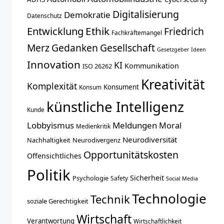
Digitalisierung
Demokratie
Datenschutz
Entwicklung
Ethik
Friedrich
Fachkräftemangel
Merz
Gedanken
Gesellschaft
Gesetzgeber
Ideen
Innovation
KI
Kommunikation
ISO 26262
Kreativität
Komplexität
Konsument
Konsum
künstliche Intelligenz
Kunde
Lobbyismus
Meldungen
Moral
Medienkritik
Neurodiversität
Nachhaltigkeit
Neurodivergenz
Opportunitätskosten
Offensichtliches
Politik
Sicherheit
Psychologie
Safety
Social Media
Technologie
Technik
soziale Gerechtigkeit
Wirtschaft
Verantwortung
Wirtschaftlichkeit