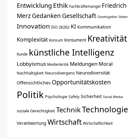
Entwicklung
Ethik
Friedrich
Fachkräftemangel
Merz
Gedanken
Gesellschaft
Gesetzgeber
Ideen
Innovation
KI
Kommunikation
ISO 26262
Kreativität
Komplexität
Konsument
Konsum
künstliche Intelligenz
Kunde
Lobbyismus
Meldungen
Moral
Medienkritik
Neurodiversität
Nachhaltigkeit
Neurodivergenz
Opportunitätskosten
Offensichtliches
Politik
Sicherheit
Psychologie
Safety
Social Media
Technologie
Technik
soziale Gerechtigkeit
Wirtschaft
Verantwortung
Wirtschaftlichkeit