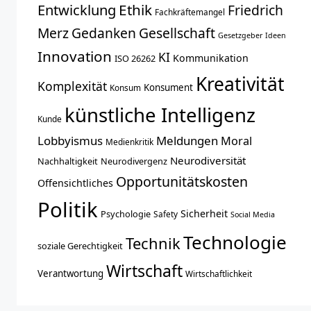
Entwicklung
Ethik
Friedrich
Fachkräftemangel
Merz
Gedanken
Gesellschaft
Gesetzgeber
Ideen
Innovation
KI
Kommunikation
ISO 26262
Kreativität
Komplexität
Konsument
Konsum
künstliche Intelligenz
Kunde
Lobbyismus
Meldungen
Moral
Medienkritik
Neurodiversität
Nachhaltigkeit
Neurodivergenz
Opportunitätskosten
Offensichtliches
Politik
Sicherheit
Psychologie
Safety
Social Media
Technologie
Technik
soziale Gerechtigkeit
Wirtschaft
Verantwortung
Wirtschaftlichkeit