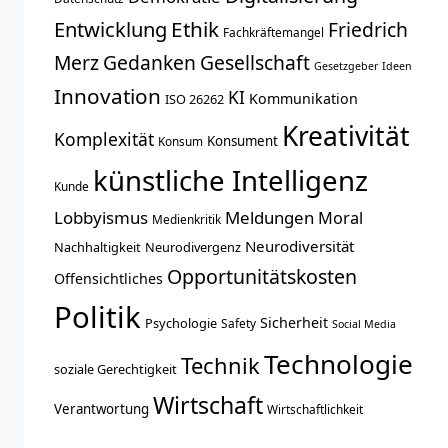
Entwicklung
Ethik
Friedrich
Fachkräftemangel
Merz
Gedanken
Gesellschaft
Gesetzgeber
Ideen
Innovation
KI
Kommunikation
ISO 26262
Kreativität
Komplexität
Konsument
Konsum
künstliche Intelligenz
Kunde
Lobbyismus
Meldungen
Moral
Medienkritik
Neurodiversität
Nachhaltigkeit
Neurodivergenz
Opportunitätskosten
Offensichtliches
Politik
Sicherheit
Psychologie
Safety
Social Media
Technologie
Technik
soziale Gerechtigkeit
Wirtschaft
Verantwortung
Wirtschaftlichkeit