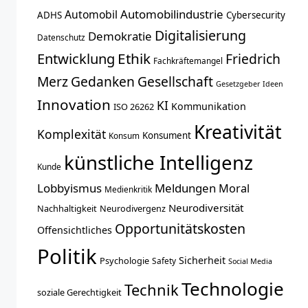
Automobilindustrie
Automobil
ADHS
Cybersecurity
Digitalisierung
Demokratie
Datenschutz
Entwicklung
Ethik
Friedrich
Fachkräftemangel
Merz
Gedanken
Gesellschaft
Gesetzgeber
Ideen
Innovation
KI
Kommunikation
ISO 26262
Kreativität
Komplexität
Konsument
Konsum
künstliche Intelligenz
Kunde
Lobbyismus
Meldungen
Moral
Medienkritik
Neurodiversität
Nachhaltigkeit
Neurodivergenz
Opportunitätskosten
Offensichtliches
Politik
Sicherheit
Psychologie
Safety
Social Media
Technologie
Technik
soziale Gerechtigkeit