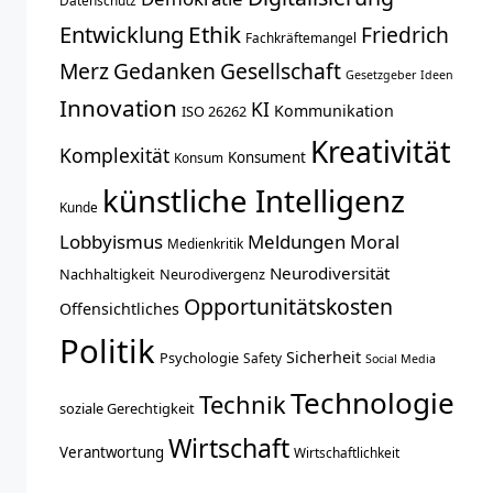
Datenschutz
Entwicklung
Ethik
Friedrich
Fachkräftemangel
Merz
Gedanken
Gesellschaft
Gesetzgeber
Ideen
Innovation
KI
Kommunikation
ISO 26262
Kreativität
Komplexität
Konsument
Konsum
künstliche Intelligenz
Kunde
Lobbyismus
Meldungen
Moral
Medienkritik
Neurodiversität
Nachhaltigkeit
Neurodivergenz
Opportunitätskosten
Offensichtliches
Politik
Sicherheit
Psychologie
Safety
Social Media
Technologie
Technik
soziale Gerechtigkeit
Wirtschaft
Verantwortung
Wirtschaftlichkeit