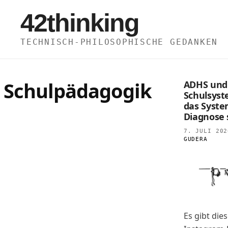
Zum
42thinking
Inhalt
springen
TECHNISCH-PHILOSOPHISCHE GEDANKEN
Schulpädagogik
ADHS und
Schulsys
das Syste
Diagnose s
7. JULI 202
GUDERA
Es gibt die