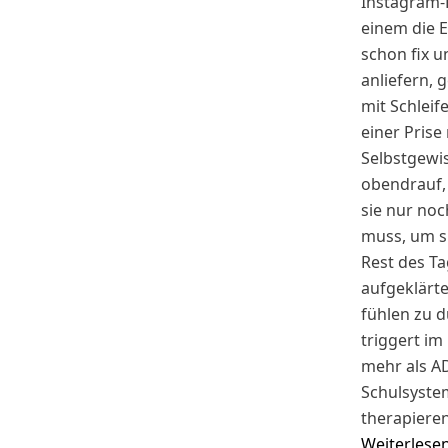
Instagram-R
einem die
schon fix u
anliefern, 
mit Schlei
einer Prise
Selbstgewis
obendrauf,
sie nur noc
muss, um s
Rest des Ta
aufgeklärt
fühlen zu 
triggert i
mehr als A
Schulsyste
therapiere
Weiterlese