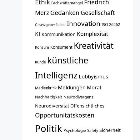
Ethik
Friedrich
Fachkräftemangel
Merz
Gedanken
Gesellschaft
Innovation
ISO 26262
Gesetzgeber
Ideen
KI
Komplexität
Kommunikation
Kreativität
Konsument
Konsum
künstliche
Kunde
Intelligenz
Lobbyismus
Meldungen
Moral
Medienkritik
Nachhaltigkeit
Neurodivergenz
Neurodiversität
Offensichtliches
Opportunitätskosten
Politik
Sicherheit
Psychologie
Safety