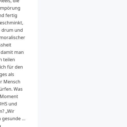
eels, die
 Empörung
nd fertig
geschminkt,
fe drum und
 moralischer
sheit
 damit man
h teilen
ich für den
ges als
er Mensch
dürfen. Was
m Moment
DHS und
m? „Wir
n gesunde …
n