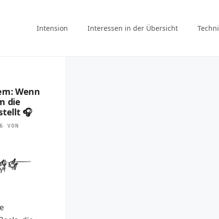
Intension
Interessen in der Übersicht
Techni
tem: Wenn
m die
tellt 🎧
6
VON
se