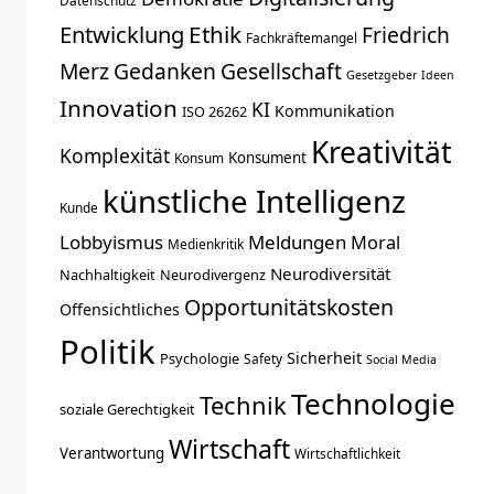
Datenschutz
Entwicklung
Ethik
Friedrich
Fachkräftemangel
Merz
Gedanken
Gesellschaft
Gesetzgeber
Ideen
Innovation
KI
Kommunikation
ISO 26262
Kreativität
Komplexität
Konsument
Konsum
künstliche Intelligenz
Kunde
Lobbyismus
Meldungen
Moral
Medienkritik
Neurodiversität
Nachhaltigkeit
Neurodivergenz
Opportunitätskosten
Offensichtliches
Politik
Sicherheit
Psychologie
Safety
Social Media
Technologie
Technik
soziale Gerechtigkeit
Wirtschaft
Verantwortung
Wirtschaftlichkeit