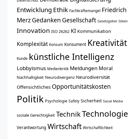
Datenschutz
Entwicklung
Ethik
Friedrich
Fachkräftemangel
Merz
Gedanken
Gesellschaft
Gesetzgeber
Ideen
Innovation
KI
Kommunikation
ISO 26262
Kreativität
Komplexität
Konsument
Konsum
künstliche Intelligenz
Kunde
Lobbyismus
Meldungen
Moral
Medienkritik
Neurodiversität
Nachhaltigkeit
Neurodivergenz
Opportunitätskosten
Offensichtliches
Politik
Sicherheit
Psychologie
Safety
Social Media
Technologie
Technik
soziale Gerechtigkeit
Wirtschaft
Verantwortung
Wirtschaftlichkeit