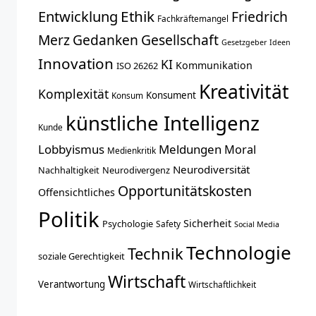
Entwicklung
Ethik
Friedrich
Fachkräftemangel
Merz
Gedanken
Gesellschaft
Gesetzgeber
Ideen
Innovation
KI
Kommunikation
ISO 26262
Kreativität
Komplexität
Konsument
Konsum
künstliche Intelligenz
Kunde
Lobbyismus
Meldungen
Moral
Medienkritik
Neurodiversität
Nachhaltigkeit
Neurodivergenz
Opportunitätskosten
Offensichtliches
Politik
Sicherheit
Psychologie
Safety
Social Media
Technologie
Technik
soziale Gerechtigkeit
Wirtschaft
Verantwortung
Wirtschaftlichkeit