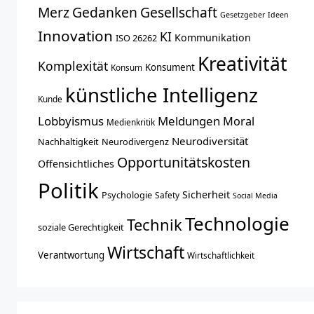
Merz
Gedanken
Gesellschaft
Gesetzgeber
Ideen
Innovation
KI
Kommunikation
ISO 26262
Kreativität
Komplexität
Konsument
Konsum
künstliche Intelligenz
Kunde
Lobbyismus
Meldungen
Moral
Medienkritik
Neurodiversität
Nachhaltigkeit
Neurodivergenz
Opportunitätskosten
Offensichtliches
Politik
Sicherheit
Psychologie
Safety
Social Media
Technologie
Technik
soziale Gerechtigkeit
Wirtschaft
Verantwortung
Wirtschaftlichkeit