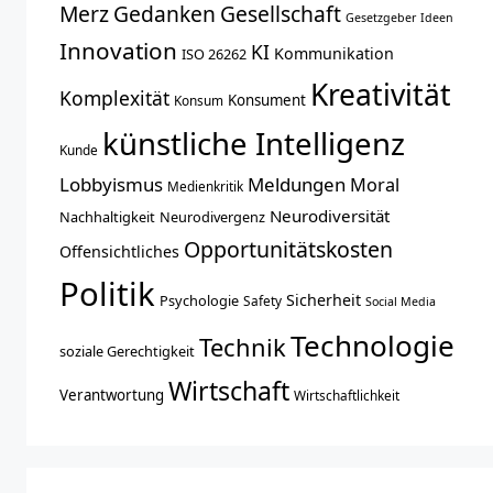
Merz
Gedanken
Gesellschaft
Gesetzgeber
Ideen
Innovation
KI
Kommunikation
ISO 26262
Kreativität
Komplexität
Konsument
Konsum
künstliche Intelligenz
Kunde
Lobbyismus
Meldungen
Moral
Medienkritik
Neurodiversität
Nachhaltigkeit
Neurodivergenz
Opportunitätskosten
Offensichtliches
Politik
Sicherheit
Psychologie
Safety
Social Media
Technologie
Technik
soziale Gerechtigkeit
Wirtschaft
Verantwortung
Wirtschaftlichkeit