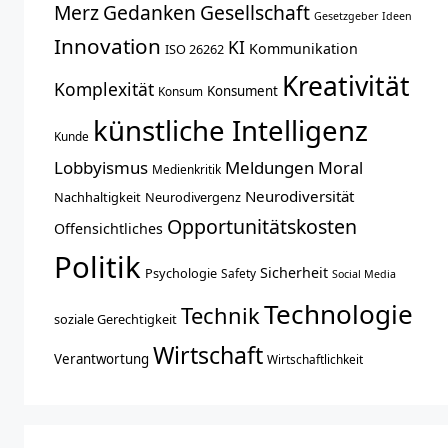
Merz
Gedanken
Gesellschaft
Gesetzgeber
Ideen
Innovation
KI
Kommunikation
ISO 26262
Kreativität
Komplexität
Konsument
Konsum
künstliche Intelligenz
Kunde
Lobbyismus
Meldungen
Moral
Medienkritik
Neurodiversität
Nachhaltigkeit
Neurodivergenz
Opportunitätskosten
Offensichtliches
Politik
Sicherheit
Psychologie
Safety
Social Media
Technologie
Technik
soziale Gerechtigkeit
Wirtschaft
Verantwortung
Wirtschaftlichkeit