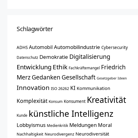
Schlagwörter
Automobilindustrie
Automobil
ADHS
Cybersecurity
Digitalisierung
Demokratie
Datenschutz
Entwicklung
Ethik
Friedrich
Fachkräftemangel
Merz
Gedanken
Gesellschaft
Gesetzgeber
Ideen
Innovation
KI
Kommunikation
ISO 26262
Kreativität
Komplexität
Konsument
Konsum
künstliche Intelligenz
Kunde
Lobbyismus
Meldungen
Moral
Medienkritik
Neurodiversität
Nachhaltigkeit
Neurodivergenz