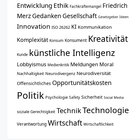
Entwicklung
Ethik
Friedrich
Fachkräftemangel
Merz
Gedanken
Gesellschaft
Gesetzgeber
Ideen
Innovation
KI
Kommunikation
ISO 26262
Kreativität
Komplexität
Konsument
Konsum
künstliche Intelligenz
Kunde
Lobbyismus
Meldungen
Moral
Medienkritik
Neurodiversität
Nachhaltigkeit
Neurodivergenz
Opportunitätskosten
Offensichtliches
Politik
Sicherheit
Psychologie
Safety
Social Media
Technologie
Technik
soziale Gerechtigkeit
Wirtschaft
Verantwortung
Wirtschaftlichkeit