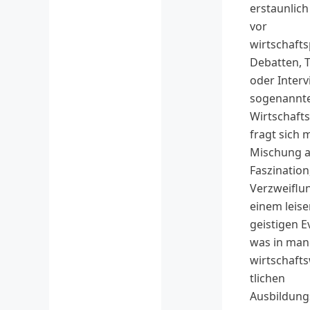
erstaunlic
vor
wirtschafts
Debatten, 
oder Interv
sogenannt
Wirtschaft
fragt sich m
Mischung 
Faszination
Verzweiflu
einem leis
geistigen E
was in ma
wirtschaft
tlichen
Ausbildun