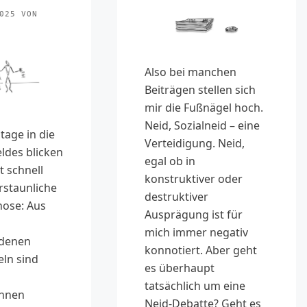
025
VON
Also bei manchen
Beiträgen stellen sich
mir die Fußnägel hoch.
Neid, Sozialneid – eine
tage in die
Verteidigung. Neid,
ldes blicken
egal ob in
rt schnell
konstruktiver oder
rstaunliche
destruktiver
ose: Aus
Ausprägung ist für
mich immer negativ
denen
konnotiert. Aber geht
eln sind
es überhaupt
tatsächlich um eine
onnen
Neid-Debatte? Geht es