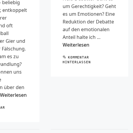
 beliebig
um Gerechtigkeit? Geht
, entkoppelt
es um Emotionen? Eine
rer
Reduktion der Debatte
nd oft
auf den emotionalen
ball
Anteil halte ich …
er Gier und
Weiterlesen
 Fälschung.
am es zu
KOMMENTAR
HINTERLASSEN
wandlung?
önnen uns
e
en über den
Weiterlesen
TAR