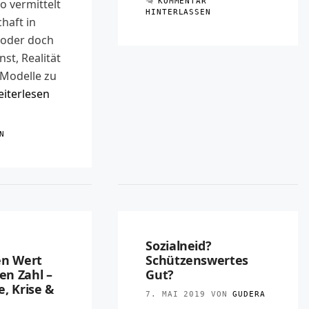
o vermittelt
KOMMENTAR
HINTERLASSEN
chaft in
 oder doch
nst, Realität
 Modelle zu
iterlesen
R
N
m
Sozialneid?
en Wert
Schützenswertes
len Zahl –
Gut?
, Krise &
7. MAI 2019
VON
GUDERA