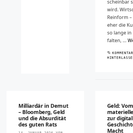
scheinbar s
wird. Wirts
Reinform –
eher die Ku
so lange in
falten, …
We
KOMMENTA
HINTERLASSE
Milliardär in Demut
Geld: Vo
– Bloomberg, Geld
materiell
und die Absurdität
zur digita
des guten Rats
Geschichte
Macht
14. JANUAR 2026
VON