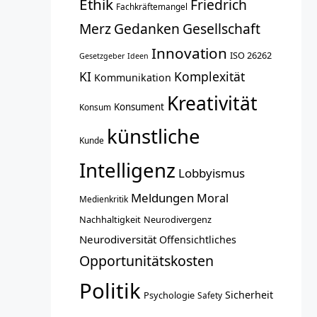
Ethik
Friedrich
Fachkräftemangel
Merz
Gedanken
Gesellschaft
Innovation
ISO 26262
Gesetzgeber
Ideen
KI
Komplexität
Kommunikation
Kreativität
Konsument
Konsum
künstliche
Kunde
Intelligenz
Lobbyismus
Meldungen
Moral
Medienkritik
Nachhaltigkeit
Neurodivergenz
Neurodiversität
Offensichtliches
Opportunitätskosten
Politik
Sicherheit
Psychologie
Safety