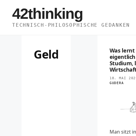
Zum
42thinking
Inhalt
springen
TECHNISCH-PHILOSOPHISCHE GEDANKEN
Geld
Was lernt 
eigentlich
Studium, 
Wirtschaf
18. MAI 202
GUDERA
Man sitzt i