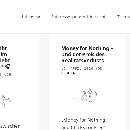
Intension
Interessen in der Übersicht
Techni
ihr
Money for Nothing –
 im
und der Preis des
liebe
Realitätsverlusts
t? 🎧
15. APRIL 2026
VON
GUDERA
6
VON
„Money for Nothing
nzwischen
and Chicks for Free“ –