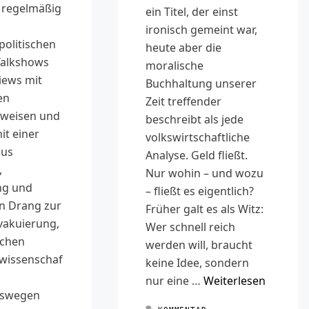
h regelmäßig
ein Titel, der einst
ironisch gemeint war,
politischen
heute aber die
Talkshows
moralische
iews mit
Buchhaltung unserer
en
Zeit treffender
sweisen und
beschreibt als jede
it einer
volkswirtschaftliche
aus
Analyse. Geld fließt.
,
Nur wohin – und wozu
ng und
– fließt es eigentlich?
en Drang zur
Früher galt es als Witz:
vakuierung,
Wer schnell reich
nchen
werden will, braucht
swissenschaf
keine Idee, sondern
nur eine …
Weiterlesen
gswegen