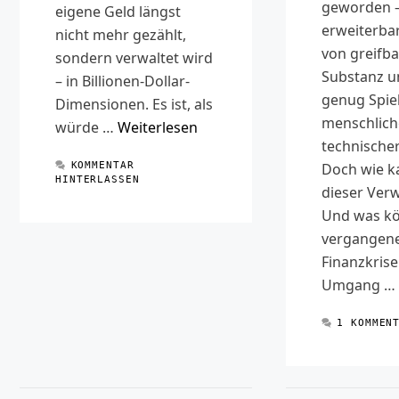
geworden –
eigene Geld längst
erweiterbar
nicht mehr gezählt,
von greifba
sondern verwaltet wird
Substanz u
– in Billionen-Dollar-
genug Spiel
Dimensionen. Es ist, als
menschlich
würde …
Weiterlesen
technischer
KOMMENTAR
Doch wie k
HINTERLASSEN
dieser Ver
Und was k
vergangen
Finanzkris
Umgang …
1 KOMMEN