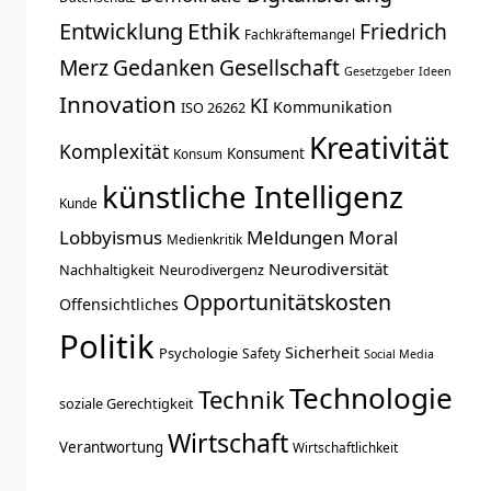
Entwicklung
Ethik
Friedrich
Fachkräftemangel
Merz
Gedanken
Gesellschaft
Gesetzgeber
Ideen
Innovation
KI
Kommunikation
ISO 26262
Kreativität
Komplexität
Konsument
Konsum
künstliche Intelligenz
Kunde
Lobbyismus
Meldungen
Moral
Medienkritik
Neurodiversität
Nachhaltigkeit
Neurodivergenz
Opportunitätskosten
Offensichtliches
Politik
Sicherheit
Psychologie
Safety
Social Media
Technologie
Technik
soziale Gerechtigkeit
Wirtschaft
Verantwortung
Wirtschaftlichkeit