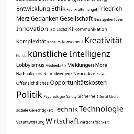
Entwicklung
Ethik
Friedrich
Fachkräftemangel
Merz
Gedanken
Gesellschaft
Gesetzgeber
Ideen
Innovation
KI
Kommunikation
ISO 26262
Kreativität
Komplexität
Konsument
Konsum
künstliche Intelligenz
Kunde
Lobbyismus
Meldungen
Moral
Medienkritik
Neurodiversität
Nachhaltigkeit
Neurodivergenz
Opportunitätskosten
Offensichtliches
Politik
Sicherheit
Psychologie
Safety
Social Media
Technologie
Technik
soziale Gerechtigkeit
Wirtschaft
Verantwortung
Wirtschaftlichkeit