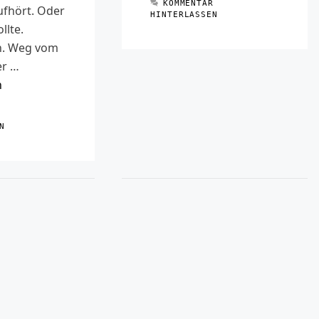
KOMMENTAR
fhört. Oder
HINTERLASSEN
llte.
h. Weg vom
er …
n
R
N