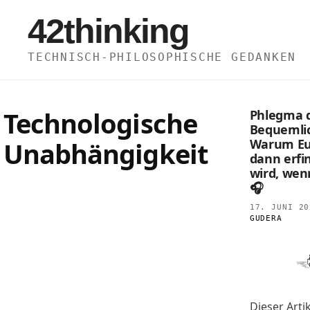
Zum
42thinking
Inhalt
springen
TECHNISCH-PHILOSOPHISCHE GEDANKEN
Technologische
Phlegma 
Bequemlic
Unabhängigkeit
Warum Eu
dann erfi
wird, wen
🎧
17. JUNI 20
GUDERA
Dieser Artike