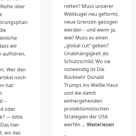
retten? Muss unserer
 Reihe über
Weltkugel neu geformt,
e
neue Grenzen gezogen
törungsphan
werden – und wenn ja,
die
wie? Muss es einen
inliche
„global cut“ geben?
dass wir
Unabhängigkeit als
 aufhören,
Schutzschild: Wo sie
notwendig ist Die
n. Wer den
Rückkehr Donald
rtikel noch
Trumps ins Weiße Haus
en hat:
und die damit
t
einhergehenden
d –
protektionistischen
id oder
Strategien der USA
ck? — bitte
werfen …
Weiterlesen
 Das hier
rt, wo das