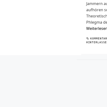
Jammern au
aufhören so
Theoretisc
Phlegma d
Weiterlese
KOMMENTA
HINTERLASSE