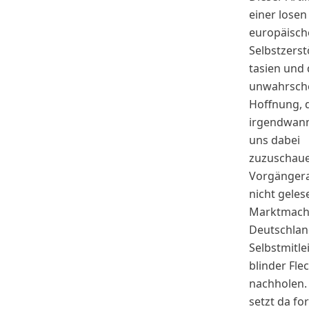
einer losen
europäisch
Selbstzers
tasien und 
unwahrsche
Hoffnung, 
irgendwann
uns dabei
zuzuschaue
Vorgängera
nicht geles
Marktmach
Deutschlan
Selbstmitle
blinder Fle
nachholen.
setzt da fo