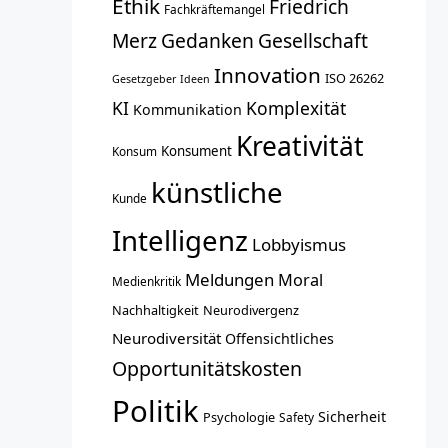
Ethik
Friedrich
Fachkräftemangel
Merz
Gedanken
Gesellschaft
Innovation
ISO 26262
Gesetzgeber
Ideen
KI
Komplexität
Kommunikation
Kreativität
Konsument
Konsum
künstliche
Kunde
Intelligenz
Lobbyismus
Meldungen
Moral
Medienkritik
Nachhaltigkeit
Neurodivergenz
Neurodiversität
Offensichtliches
Opportunitätskosten
Politik
Sicherheit
Psychologie
Safety