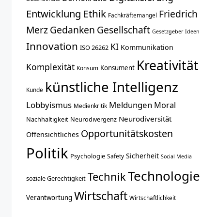
Entwicklung
Ethik
Friedrich
Fachkräftemangel
Merz
Gedanken
Gesellschaft
Gesetzgeber
Ideen
Innovation
KI
Kommunikation
ISO 26262
Kreativität
Komplexität
Konsument
Konsum
künstliche Intelligenz
Kunde
Lobbyismus
Meldungen
Moral
Medienkritik
Neurodiversität
Nachhaltigkeit
Neurodivergenz
Opportunitätskosten
Offensichtliches
Politik
Sicherheit
Psychologie
Safety
Social Media
Technologie
Technik
soziale Gerechtigkeit
Wirtschaft
Verantwortung
Wirtschaftlichkeit