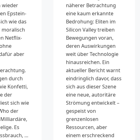
näherer Betrachtung
h wieder
eine kaum erkannte
en Epstein-
Bedrohung: Eliten im
sich wie das
Silicon Valley treiben
r moralisch
Bewegungen voran,
 Netflix-
deren Auswirkungen
 ohne
weit über Technologie
dafür aber
hinausreichen. Ein
aktueller Bericht warnt
erachtung.
eindringlich davor, dass
gen durch
sich aus dieser Szene
ie Konfetti,
eine neue, autoritäre
te der
Strömung entwickelt –
liest sich wie
gespeist von
Who der
grenzenlosen
Milliardäre,
Ressourcen, aber
delige. Es
einem erschreckend
ssbrauch, …