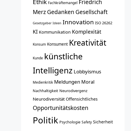
Ethik
Friedrich
Fachkräftemangel
Merz
Gedanken
Gesellschaft
Innovation
ISO 26262
Gesetzgeber
Ideen
KI
Komplexität
Kommunikation
Kreativität
Konsument
Konsum
künstliche
Kunde
Intelligenz
Lobbyismus
Meldungen
Moral
Medienkritik
Nachhaltigkeit
Neurodivergenz
Neurodiversität
Offensichtliches
Opportunitätskosten
Politik
Sicherheit
Psychologie
Safety