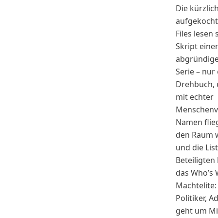
Die kürzlic
aufgekocht
Files lesen 
Skript eine
abgründigen
Serie – nur
Drehbuch, 
mit echter
Menschenv
Namen flie
den Raum w
und die Lis
Beteiligten 
das Who’s 
Machtelite: 
Politiker, A
geht um Mi