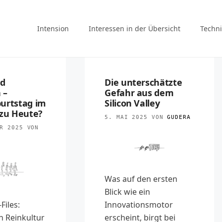
Intension
Interessen in der Übersicht
Techni
d
Die unterschätzte
 –
Gefahr aus dem
urtstag im
Silicon Valley
 zu Heute?
5. MAI 2025
VON
GUDERA
R 2025
VON
Was auf den ersten
Blick wie ein
Innovationsmotor
Files:
erscheint, birgt bei
n Reinkultur