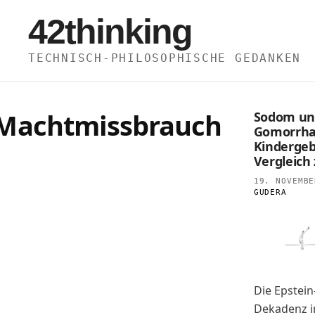
Zum
42thinking
Inhalt
springen
TECHNISCH-PHILOSOPHISCHE GEDANKEN
Machtmissbrauch
Sodom un
Gomorrha
Kindergeb
Vergleich
19. NOVEMBE
GUDERA
Die Epstein-
Dekadenz i