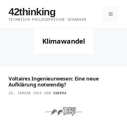
Zum
42thinking
Inhalt
Menü
TECHNISCH-PHILOSOPHISCHE GEDANKEN
springen
Klimawandel
Voltaires Ingenieurwesen: Eine neue
Aufklärung notwendig?
26. JANUAR 2025
VON
GUDERA