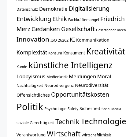
Digitalisierung
Demokratie
Datenschutz
Entwicklung
Ethik
Friedrich
Fachkräftemangel
Merz
Gedanken
Gesellschaft
Gesetzgeber
Ideen
Innovation
KI
Kommunikation
ISO 26262
Kreativität
Komplexität
Konsument
Konsum
künstliche Intelligenz
Kunde
Lobbyismus
Meldungen
Moral
Medienkritik
Neurodiversität
Nachhaltigkeit
Neurodivergenz
Opportunitätskosten
Offensichtliches
Politik
Sicherheit
Psychologie
Safety
Social Media
Technologie
Technik
soziale Gerechtigkeit
Wirtschaft
Verantwortung
Wirtschaftlichkeit