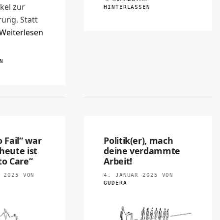
kel zur
HINTERLASSEN
ung. Statt
Weiterlesen
R
N
o Fail“ war
Politik(er), mach
heute ist
deine verdammte
to Care“
Arbeit!
 2025
VON
4. JANUAR 2025
VON
GUDERA