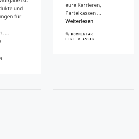
 Aufgabe ist:
eure Karrieren,
odukte und
Parteikassen …
ungen für
Weiterlesen
n, …
KOMMENTAR
n
HINTERLASSEN
R
N