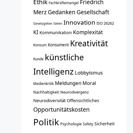
Ethik
Friedrich
Fachkräftemangel
Merz
Gedanken
Gesellschaft
Innovation
ISO 26262
Gesetzgeber
Ideen
KI
Komplexität
Kommunikation
Kreativität
Konsument
Konsum
künstliche
Kunde
Intelligenz
Lobbyismus
Meldungen
Moral
Medienkritik
Nachhaltigkeit
Neurodivergenz
Neurodiversität
Offensichtliches
Opportunitätskosten
Politik
Sicherheit
Psychologie
Safety