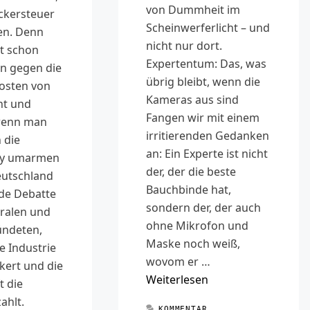
von Dummheit im
ckersteuer
Scheinwerferlicht – und
en. Denn
nicht nur dort.
t schon
Expertentum: Das, was
 gegen die
übrig bleibt, wenn die
kosten von
Kameras aus sind
ht und
Fangen wir mit einem
wenn man
irritierenden Gedanken
 die
an: Ein Experte ist nicht
by umarmen
der, der die beste
eutschland
Bauchbinde hat,
ede Debatte
sondern der, der auch
eralen und
ohne Mikrofon und
ündeten,
Maske noch weiß,
e Industrie
wovom er …
kert und die
Weiterlesen
t die
ahlt.
KOMMENTAR