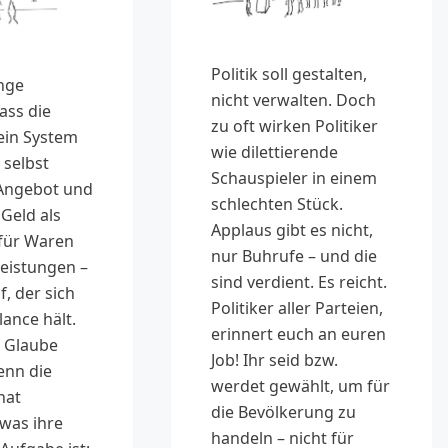
Politik soll gestalten,
nge
nicht verwalten. Doch
ass die
zu oft wirken Politiker
ein System
wie dilettierende
h selbst
Schauspieler in einem
 Angebot und
schlechten Stück.
Geld als
Applaus gibt es nicht,
 für Waren
nur Buhrufe – und die
leistungen –
sind verdient. Es reicht.
f, der sich
Politiker aller Parteien,
lance hält.
erinnert euch an euren
r Glaube
Job! Ihr seid bzw.
enn die
werdet gewählt, um für
hat
die Bevölkerung zu
was ihre
handeln – nicht für