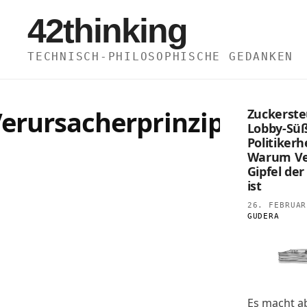
Zum
42thinking
Inhalt
springen
TECHNISCH-PHILOSOPHISCHE GEDANKEN
erursacherprinzip
Zuckerste
Lobby-Sü
Politikerh
Warum Ver
Gipfel de
ist
26. FEBRUAR
GUDERA
Es macht ab