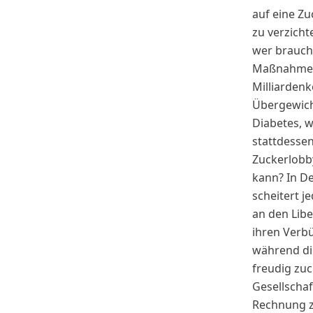
auf eine Zu
zu verzicht
wer brauch
Maßnahmen
Milliarden
Übergewic
Diabetes, 
stattdessen
Zuckerlob
kann? In D
scheitert j
an den Lib
ihren Verb
während di
freudig zuc
Gesellschaf
Rechnung z