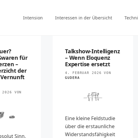
Intension
Interessen in der Übersicht
Techni
uer?
Talkshow-Intelligenz
ßwaren für
– Wenn Eloquenz
erzen –
Expertise ersetzt
zicht der
4. FEBRUAR 2026
VON
r Vernunft
GUDERA
 2026
VON
Eine kleine Feldstudie
über die erstaunliche
Widerstandsfähigkeit
solut Sinn,